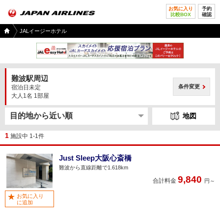
お気に入り
予約
比較BOX
確認
国内
JALイージーホテル
ツア
ー
TOP
難波駅周辺
条件変更
宿泊日未定
大人1名 1部屋
地図
1
施設中 1-1件
Just Sleep大阪心斎橋
難波から直線距離で1.618km
9,840
合計料金
円～
お気に入り
に追加