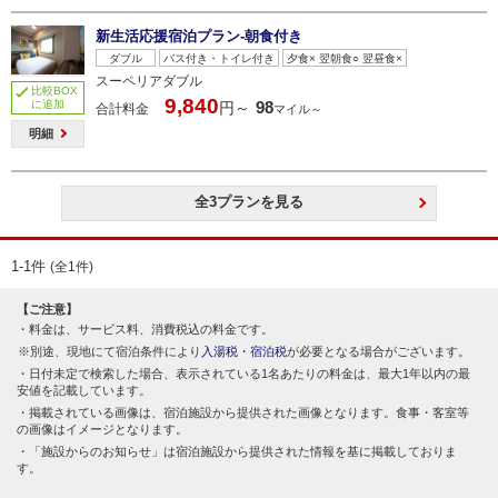
新生活応援宿泊プラン-朝食付き
ダブル
バス付き・トイレ付き
夕食× 翌朝食○ 翌昼食×
スーペリアダブル
比較BOX
9,840
に追加
98
円～
合計料金
マイル～
明細
全3プランを見る
1-1件
(全1件)
【ご注意】
料金は、サービス料、消費税込の料金です。
別途、現地にて宿泊条件により
入湯税・宿泊税
が必要となる場合がございます。
日付未定で検索した場合、表示されている1名あたりの料金は、最大1年以内の最
安値を記載しています。
掲載されている画像は、宿泊施設から提供された画像となります。食事・客室等
の画像はイメージとなります。
「施設からのお知らせ」は宿泊施設から提供された情報を基に掲載しておりま
す。