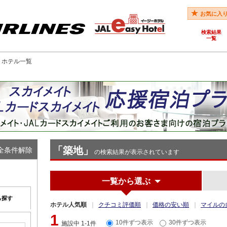
お気に入
検索結果
一覧
駅 ホテル一覧
「築地」
全条件解除
の検索結果が表示されています
一覧から選ぶ
ら探す
ホテル人気順
クチコミ評価順
価格の安い順
マイルの
1
10件ずつ表示
30件ずつ表示
施設中 1-1件