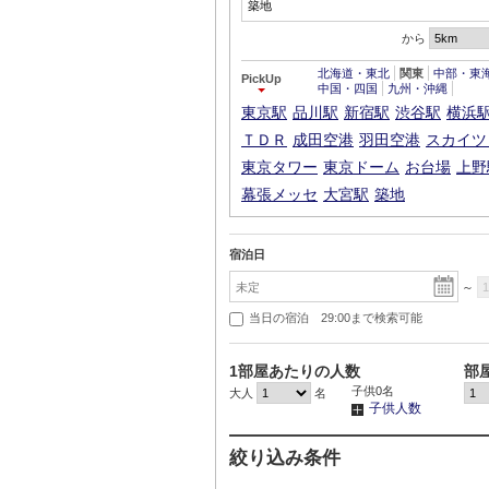
から
北海道・東北
関東
中部・東
PickUp
中国・四国
九州・沖縄
東京駅
品川駅
新宿駅
渋谷駅
横浜
ＴＤＲ
成田空港
羽田空港
スカイツ
東京タワー
東京ドーム
お台場
上野
幕張メッセ
大宮駅
築地
宿泊日
～
当日の宿泊 29:00まで検索可能
1部屋あたりの人数
部
子供
0
名
大人
名
子供人数
絞り込み条件