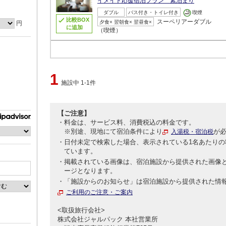
イメイト応援宿泊プラン 素泊まり
ダブル
バス付き・トイレ付き
喫煙
比較BOX
スーペリアーダブル
夕食× 翌朝食× 翌昼食×
円
に追加
（喫煙）
1
施設中 1-1件
【ご注意】
料金は、サービス料、消費税込の料金です。
※別途、現地にて宿泊条件により
が
入湯税・宿泊税
日付未定で検索した場合、表示されている1名あたりの
ています。
掲載されている画像は、宿泊施設から提供された画像
ージとなります。
「施設からのお知らせ」は宿泊施設から提供された情
ご利用のご注意・ご案内
<取扱旅行会社>
株式会社ジャルパック 本社営業所