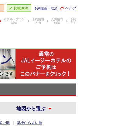
ヘルプ
り
比較BOX
予約確認・取消
ホテル・プラン
予約情報
入力情報
予約
詳細
入力
確認
完了
地図から選ぶ
多い順
築地から近い順