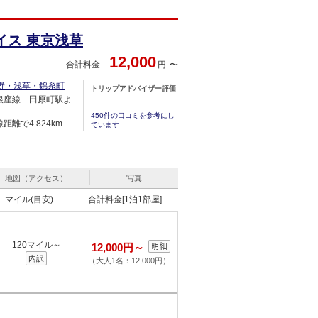
イス 東京浅草
12,000
合計料金
円
野・浅草・錦糸町
トリップアドバイザー評価
銀座線 田原町駅よ
450件の口コミを参考にし
距離で4.824km
ています
地図（アクセス）
写真
マイル(目安)
合計料金[1泊1部屋]
120マイル～
12,000円～
内訳
（大人1名：12,000円）