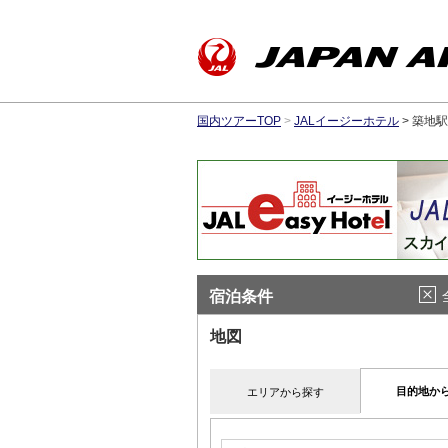
国内ツアーTOP
>
JALイージーホテル
> 築地
宿泊条件
地図
目的地か
エリアから探す