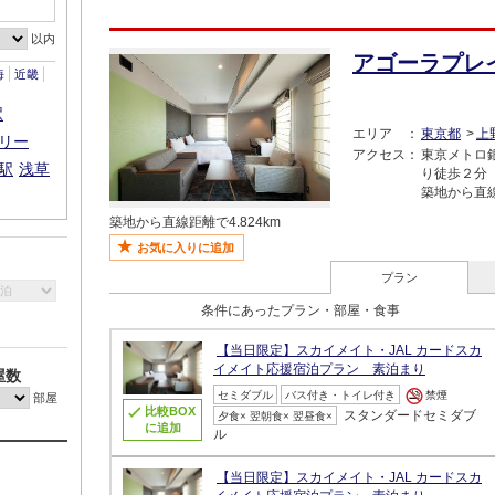
以内
アゴーラプレ
海
近畿
駅
エリア
東京都
上
リー
アクセス
東京メトロ
駅
浅草
り徒歩２分
築地から直線
築地から直線距離で4.824km
お気に入りに追加
プラン
条件にあったプラン・部屋・食事
【当日限定】スカイメイト・JAL カードスカ
イメイト応援宿泊プラン 素泊まり
屋数
セミダブル
バス付き・トイレ付き
禁煙
部屋
比較BOX
スタンダードセミダブ
夕食× 翌朝食× 翌昼食×
に追加
ル
【当日限定】スカイメイト・JAL カードスカ